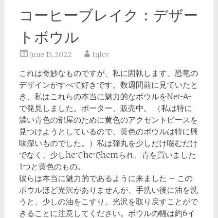
コーヒーブレイク：デザー
トボウル
June 15, 2022
tqlcv
これは奇妙なものですが、私に固執します。恐竜の
デザインがすべて好きです。数週間前に見ていたと
き、私はこれらの本当に魅力的なボウルをNet-A-
で発見しました。ポーター、販売中。 （私は特に
濃い青色の部屋のために黄色のアクセントピースを
見つけようとしているので、黄色のボウルは特に興
味深いものでした。）私は弾丸を少しだけ噛むだけ
でなく、少しheでheでhemられ、青を買いました
1つと黄色のもの。
彼らは本当に魅力的であるように来ました – この
ボウルほど光沢がありませんが、手洗い後に油を洗
うと、少しの油をこすり、光沢を取り戻すことがで
きることに注意してください。ボウルの幅は約6イ