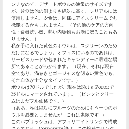
ンチなので、デザートボウルの通常のサイズです
が、片側は他の側よりも絶対に高く、シリアルには
使用しません。夕食は、同様にアイスクリームでも
機能するかもしれません。 （その他のケアの方向
性：食器洗い機、熱い内容物もお湯に浸ることもあ
りません。）
私が手に入れた黄色のボウルは、スクリーンのため
だけになるでしょう。オフィスにいるのであれば、
サービスカードや包まれたキャンディーに最適な場
所であることがわかります。 （現在、それは現在
空であり、渦巻きとゴージャスな明るい黄色でも、
それ自体が十分なタイプです。）
ボウルは70ドルでしたが、現在はNet-a-Porterで
35ドルにマークされています。 （ピンクとクリー
ムはまだフル価格です。）
（ああ、私は絶対にフルーツのためにもう一つのボ
ウルを必要としませんが、これは素敵です…）
このパブリッシュは、アフィリエイトリンクで構成
されており、Corporette®は、この投稿でリンク