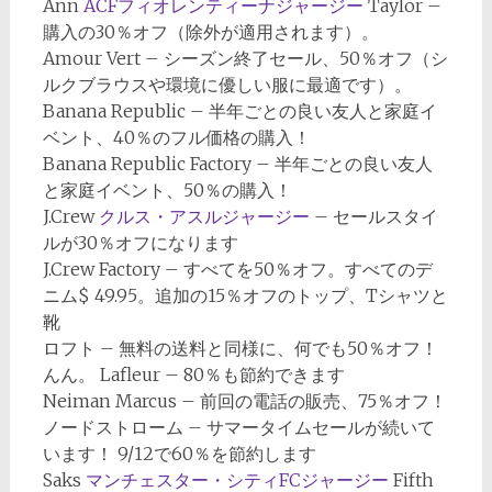
Ann
ACFフィオレンティーナジャージー
Taylor –
購入の30％オフ（除外が適用されます）。
Amour Vert – シーズン終了セール、50％オフ（シ
ルクブラウスや環境に優しい服に最適です）。
Banana Republic – 半年ごとの良い友人と家庭イ
ベント、40％のフル価格の購入！
Banana Republic Factory – 半年ごとの良い友人
と家庭イベント、50％の購入！
J.Crew
クルス・アスルジャージー
– セールスタイ
ルが30％オフになります
J.Crew Factory – すべてを50％オフ。すべてのデ
ニム$ 49.95。追加の15％オフのトップ、Tシャツと
靴
ロフト – 無料の送料と同様に、何でも50％オフ！
んん。 Lafleur – 80％も節約できます
Neiman Marcus – 前回の電話の販売、75％オフ！
ノードストローム – サマータイムセールが続いて
います！ 9/12で60％を節約します
Saks
マンチェスター・シティFCジャージー
Fifth