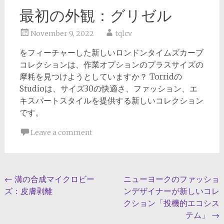
最初の外観：グリゼル
November 9, 2022
tqlcv
をフィーチャーした新しいロンドンタイムズカーブ
コレクションは、作業オプションのプラスサイズの
摩耗を見つけようとしていますか？ Torridの
Studioは、サイズ30の快適さ、ファッション、エ
キスパートスタイルを提供する新しいコレクション
です。
Leave a comment
Post
←
溝の合成マイクロビー
ニューヨークのファッショ
ズ：皮膚剥離
ンデザイナーが新しいコレ
navigation
クション「投機的エコシス
テム」
→