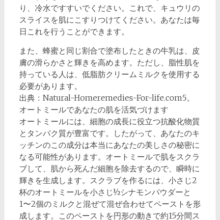
り、冷水ですすいでください。これで、キュウリの
スライスを肌にこすりつけてください。あなたは毎
日これを行うことができます。
また、蜂蜜と同じ割合で塗布したときの牛乳は、皮
膚の滑らかさと輝きを高めます。ただし、脂性肌を
持っている人は、低脂肪クリームミルクを使用する
必要があります。
出典：Natural-Homeremedies-For-life.com5。
オートミールであなたの肌を活気づけます
オートミールには、細胞の成長に役立つ抗酸化物質
とタンパク質が豊富です。したがって、あなたのキ
ッチンのこの成分は本当にあなたの美しさの秘密に
なる可能性があります。オートミールで肌をスクラ
ブして、肌から死んだ細胞を除去するので、瞬時に
輝きを生成します。スクラブを作るには、小さじ2
杯のオートミールを小さじ½シナモンパウダーと
1〜2個のミルクと混ぜて混ぜ合わせてペーストを形
成します。このペーストを円形の動きで約15分間ス