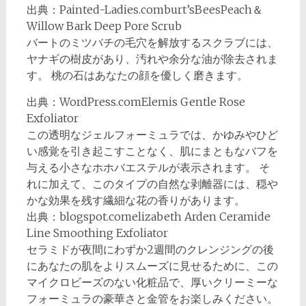
出典：Painted-Ladies.comburt’sBeesPeach＆
Willow Bark Deep Pore Scrub
バートのミツバチの毛穴を解放するスクラブには、
ヤナギの樹皮があり、汚れや余分な油が除去されま
す。 桃の石はあなたの顔を優しく磨きます。
出典：WordPress.comElemis Gentle Rose
Exfoliator
この透明なジェルフォーミュラでは、かゆみやひど
い感覚を引き起こすことなく、肌にまともなバフを
与える小さなホホバエステルが表示されます。 そ
れに加えて、このタイプの自然な剥離器には、穏や
かな効果を残す繊細な花の香りがあります。
出典：blogspot.comelizabeth Arden Ceramide
Line Smoothing Exfoliator
セラミドが夜間にわずか2週間のクレンジングの後
にあなたの肌をよりスムーズに見せるために、この
マイクロビーズのない化粧品で、厚いクリーミーな
フォーミュラの豪華さと金管をお楽しみください。