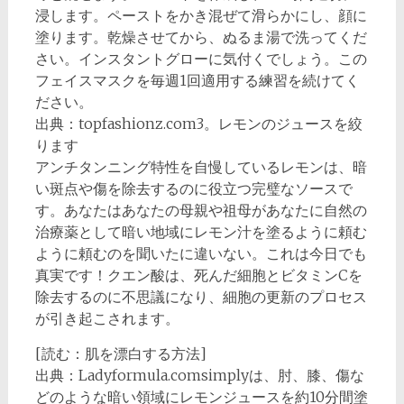
浸します。ペーストをかき混ぜて滑らかにし、顔に
塗ります。乾燥させてから、ぬるま湯で洗ってくだ
さい。インスタントグローに気付くでしょう。この
フェイスマスクを毎週1回適用する練習を続けてく
ださい。
出典：topfashionz.com3。レモンのジュースを絞
ります
アンチタンニング特性を自慢しているレモンは、暗
い斑点や傷を除去するのに役立つ完璧なソースで
す。あなたはあなたの母親や祖母があなたに自然の
治療薬として暗い地域にレモン汁を塗るように頼む
ように頼むのを聞いたに違いない。これは今日でも
真実です！クエン酸は、死んだ細胞とビタミンCを
除去するのに不思議になり、細胞の更新のプロセス
が引き起こされます。
[読む：肌を漂白する方法]
出典：Ladyformula.comsimplyは、肘、膝、傷な
どのような暗い領域にレモンジュースを約10分間塗