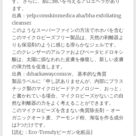
す。 さらに、肌に潤いを与えるアロエベラがあり
ます。
出典：yelp.comskinmedica aha/bha exfoliating
cleanser
このようなスーパーファインの方法でホホバを含む
このマイクロビーズフリー製品は、天然の剥離器よ
りも保湿剤のように感じる滑らかなジェルです。
このクレンザーのアルファおよびベータヒドロキシ
酸は、太陽に損なわれた皮膚を修復し、新しい皮膚
の弾力性を促進します。
出典：drharkaway.coms.w。 基本的な角質
製品ラベルに「申し訳ありませんが、内部にプラス
チック製のマイクロビードテクノロジー、おっと」
と書かれている場合、マイクロビーズがないこの自
然な剥離器の力をよく考えることができます。
このマイクロビーズを含まない角質除去剤 – オー
ガニックオート麦、アーモンド粉、海塩を作る成分
は3つだけです。
[読む：Eco-Trendyビーガン化粧品]