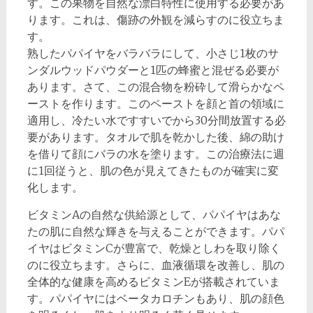
す。この果物を自然な漂白特性に使用する必要があ
ります。これは、傷跡の外観を減らすのに役立ちま
す。
熟したパパイヤをバラバラにして、小さじ1枚のサ
ンダルウッドパウダーと1匹の蜂蜜と混ぜる必要が
あります。さて、この混合物を粉砕して滑らかなペ
ーストを作ります。このペーストを顔と首の領域に
適用し、冷たい水ですすいでから30分間放置する必
要があります。タオルで肌を乾かした後、綿の助け
を借りて顔にバラの水を塗ります。この治療法に週
に1回従うと、肌の色が見えてきたものが確実に変
化します。
ビタミンAの自然な供給源として、パパイヤはあな
たの肌に自然な輝きを与えることができます。パパ
イヤはビタミンCが豊富で、乾燥としわを取り除く
のに役立ちます。さらに、血液循環を改善し、肌の
全体的な健康を高めるビタミンEが搭載されていま
す。パパイヤにはベータカロチンもあり、肌の顔色