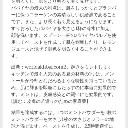
を明るくし、肌をより明るく若く見せます。
パパイヤの最大の利点は、肌をしっかりとプランパ
ーに保つコラーゲンの素晴らしい供給源であること
です。また、より長く若く見えるようになります。
すりおろしたパパイヤを大さじ1杯の冷水に加え、
顔を洗います。スプーン一杯のパパイヤパルプを使
用してペーストを作成して肌を剥離したり、レモン
ジュースと混ぜて顔色を明るくすることができま
す。
出典：worldakhbar.com2。輝きをミントします
キッチンで最も人気のある夏の材料の1つは、メン
トールが冷却となだめるような特性を持っているた
め、肌に輝きを即座にもたらすのに本当に効果的で
す。ミントは、皮膚感染との闘いにも効果的です。
[読む：皮膚の若返りのための家庭薬]
結果を達成するには、1つのミントパウダーを1枚の
ミントパウダーを大さじ1枚の大さじとフラーの地
球と混ぜます。ペーストを作成し、2.5時間適切に