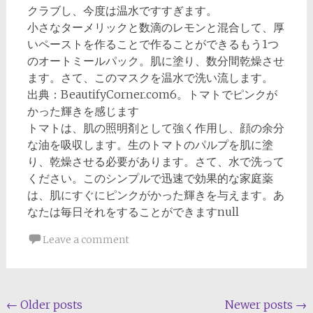
クラブし、今度は温水ですすぎます。
小さなターメリックと数滴のレモンと混合して、厚
いペーストを作ることで作ることができるもう1つ
のオートミールパック。肌に塗り、数分間乾燥させ
ます。さて、このマスクを温水で洗い流します。
出典：BeautifyCorner.com6。トマトでピンクが
かった輝きを感じます
トマトは、肌の照明剤として強く作用し、顔の余分
な油を吸収します。生のトマトのパルプを肌に塗
り、乾燥させる必要があります。さて、水で洗って
ください。このシンプルで迅速で効果的な家庭薬
は、肌にすぐにピンクがかった輝きを与えます。あ
なたは毎日それをすることができますnull
Leave a comment
Posts
←
Older posts
Newer posts
→