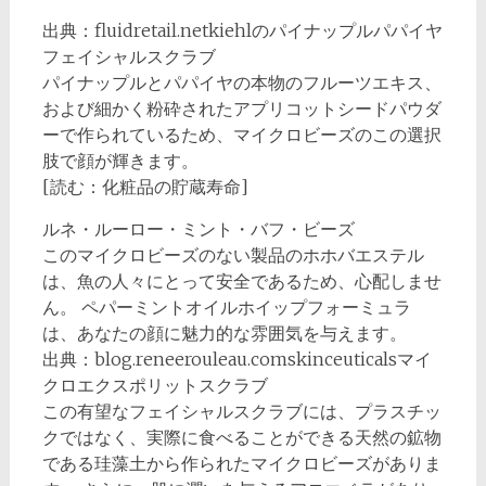
出典：fluidretail.netkiehlのパイナップルパパイヤ
フェイシャルスクラブ
パイナップルとパパイヤの本物のフルーツエキス、
および細かく粉砕されたアプリコットシードパウダ
ーで作られているため、マイクロビーズのこの選択
肢で顔が輝きます。
[読む：化粧品の貯蔵寿命]
ルネ・ルーロー・ミント・バフ・ビーズ
このマイクロビーズのない製品のホホバエステル
は、魚の人々にとって安全であるため、心配しませ
ん。 ペパーミントオイルホイップフォーミュラ
は、あなたの顔に魅力的な雰囲気を与えます。
出典：blog.reneerouleau.comskinceuticalsマイ
クロエクスポリットスクラブ
この有望なフェイシャルスクラブには、プラスチッ
クではなく、実際に食べることができる天然の鉱物
である珪藻土から作られたマイクロビーズがありま